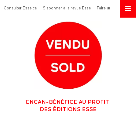
Aller au contenu principal
Menu Top
Consulter Esse.ca
S'abonner à la revue Esse
Faire un don
ENCAN-BÉNÉFICE AU PROFIT
DES ÉDITIONS ESSE