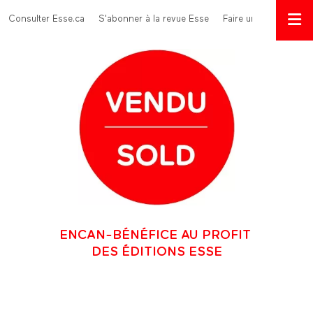
Aller au contenu principal
Menu Top
Consulter Esse.ca
S'abonner à la revue Esse
Faire un don
ENCAN-BÉNÉFICE AU PROFIT
DES ÉDITIONS ESSE