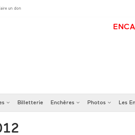
Faire un don
ENCA
es
Billetterie
Enchères
Photos
Les En
012