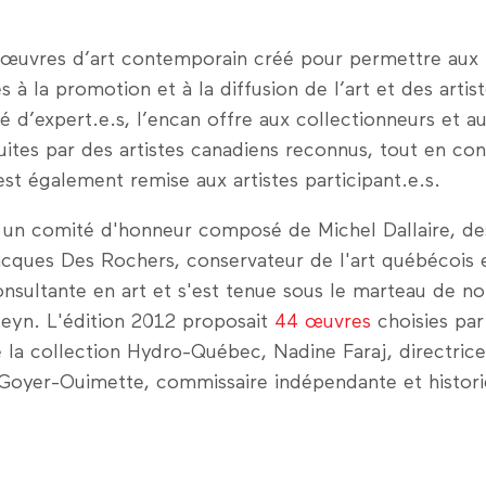
œuvres d’art contemporain créé pour permettre aux É
es à la promotion et à la diffusion de l’art et des arti
é d’expert.e.s, l’encan offre aux collectionneurs et au
ites par des artistes canadiens reconnus, tout en c
est également remise aux artistes participant.e.s.
t un comité d'honneur composé de Michel Dallaire, des
Jacques Des Rochers, conservateur de l'art québécoi
sultante en art et s'est tenue sous le marteau de no
leyn. L'édition 2012 proposait
44 œuvres
choisies pa
la collection Hydro-Québec, Nadine Faraj, directrice
 Goyer-Ouimette, commissaire indépendante et historie