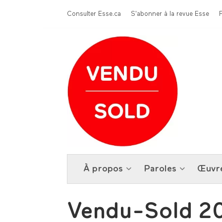
Aller au contenu principal
Menu Top
Consulter Esse.ca
S'abonner à la revue Esse
À propos
Paroles
Œuvr
Vendu-Sold 2