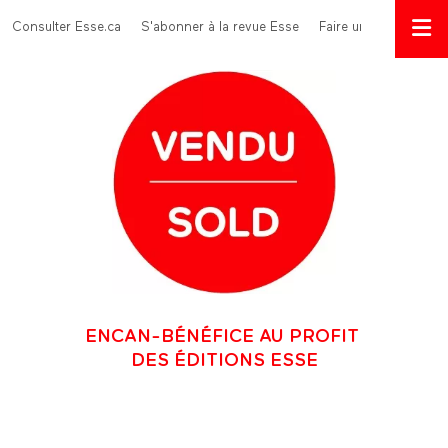
Aller au contenu principal
Menu Top
Consulter Esse.ca
S'abonner à la revue Esse
Faire un don
ENCAN-BÉNÉFICE AU PROFIT
DES ÉDITIONS ESSE