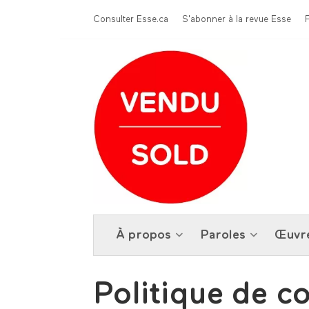
Aller au contenu principal
Menu Top
Consulter Esse.ca
S'abonner à la revue Esse
À propos
Paroles
Œuvr
Politique de co