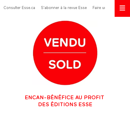
Aller au contenu principal
Menu Top
Consulter Esse.ca
S'abonner à la revue Esse
Faire un don
ENCAN-BÉNÉFICE AU PROFIT
DES ÉDITIONS ESSE