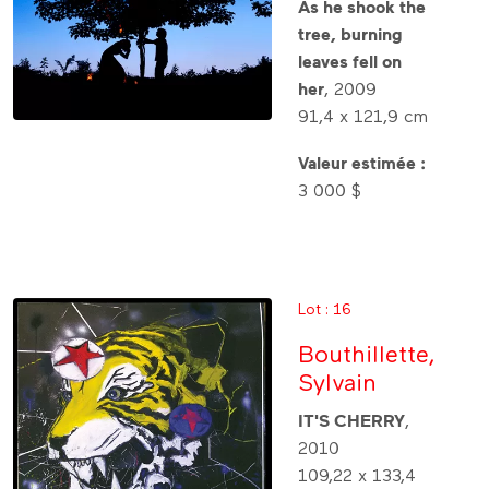
As he shook the
tree, burning
leaves fell on
her
, 2009
91,4 x 121,9 cm
Valeur estimée :
3 000 $
Lot : 16
Bouthillette,
Sylvain
IT'S CHERRY
,
2010
109,22 x 133,4