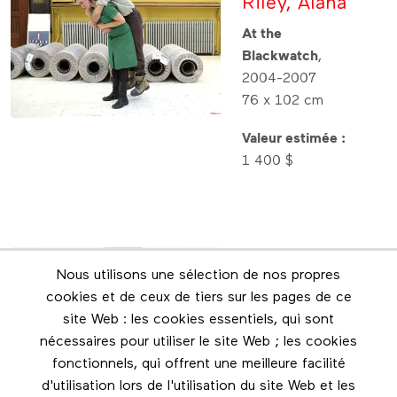
Riley, Alana
At the
Blackwatch
,
2004-2007
76 x 102 cm
Valeur estimée :
1 400 $
Lot : 36
Nous utilisons une sélection de nos propres
Allikas,
cookies et de ceux de tiers sur les pages de ce
Barry
site Web : les cookies essentiels, qui sont
nécessaires pour utiliser le site Web ; les cookies
Rising
, 2010
fonctionnels, qui offrent une meilleure facilité
99 x 99 cm
d'utilisation lors de l'utilisation du site Web et les