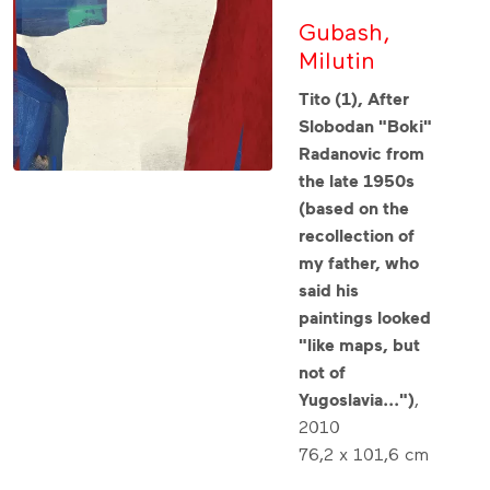
Gubash,
Milutin
Tito (1), After
Slobodan "Boki"
Radanovic from
the late 1950s
(based on the
recollection of
my father, who
said his
paintings looked
"like maps, but
not of
Yugoslavia...")
,
2010
76,2 x 101,6 cm