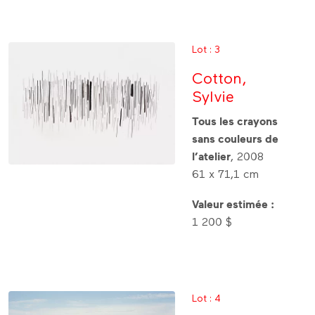
Lot : 3
Cotton,
Sylvie
Tous les crayons
sans couleurs de
l’atelier
, 2008
61 x 71,1 cm
Valeur estimée :
1 200 $
Lot : 4