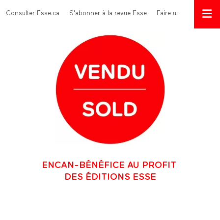
Aller au contenu principal
Menu Top
Consulter Esse.ca
S'abonner à la revue Esse
Faire un don
ENCAN-BÉNÉFICE AU PROFIT
DES ÉDITIONS ESSE