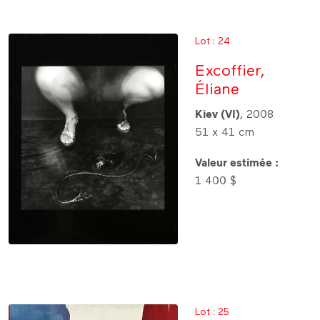
Lot : 24
Excoffier,
Éliane
Kiev (VI)
, 2008
51 x 41 cm
Valeur estimée :
1 400 $
Lot : 25