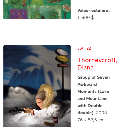
Valeur estimée :
1 600 $
Lot : 22
Thorneycroft,
Diana
Group of Seven
Awkward
Moments (Lake
and Mountains
with Double-
double)
, 2008
76 x 53,5 cm