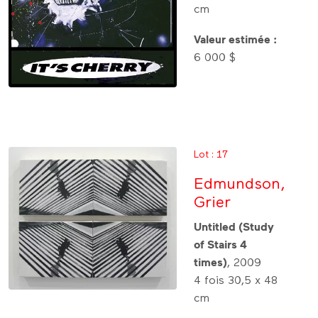
cm
Valeur estimée :
6 000 $
Lot : 17
Edmundson,
Grier
Untitled (Study
of Stairs 4
times)
, 2009
4 fois 30,5 x 48
cm