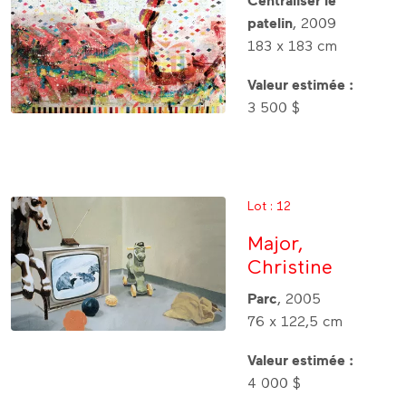
Centraliser le
patelin
, 2009
183 x 183 cm
Valeur estimée :
3 500 $
Lot : 12
Major,
Christine
Parc
, 2005
76 x 122,5 cm
Valeur estimée :
4 000 $