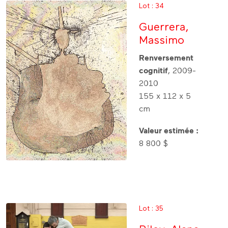
Lot : 34
Guerrera,
Massimo
Renversement
cognitif
, 2009-
2010
155 x 112 x 5
cm
Valeur estimée :
8 800 $
Lot : 35