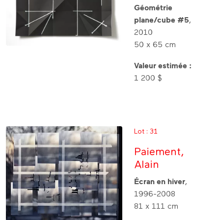
Géométrie
plane/cube #5
,
2010
50 x 65 cm
Valeur estimée :
1 200 $
Lot : 31
Paiement,
Alain
Écran en hiver
,
1996-2008
81 x 111 cm