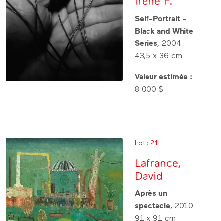
Irene F.
Self-Portrait –
Black and White
Series
, 2004
43,5 x 36 cm
Valeur estimée :
8 000 $
Lot : 21
Lafrance,
David
Après un
spectacle
, 2010
91 x 91 cm