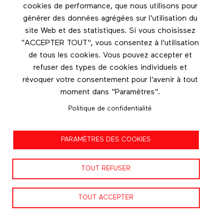
Valeur estimée :
cookies de performance, que nous utilisons pour
4 680 $
générer des données agrégées sur l'utilisation du
site Web et des statistiques. Si vous choisissez
"ACCEPTER TOUT", vous consentez à l'utilisation
de tous les cookies. Vous pouvez accepter et
refuser des types de cookies individuels et
révoquer votre consentement pour l'avenir à tout
Infolettre
moment dans "Paramètres".
Politique de confidentialité
Restez en contact grâce à l'infolettre
Footer menu
PARAMÈTRES DES COOKIES
Les éditions Esse
Instagram
TOUT REFUSER
LinkedIn
TOUT ACCEPTER
Facebook
Nous contacter