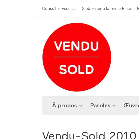
Aller au contenu principal
Menu Top
Consulter Esse.ca
S'abonner à la revue Esse
À propos
Paroles
Œuvr
Vendu-Sold 2010