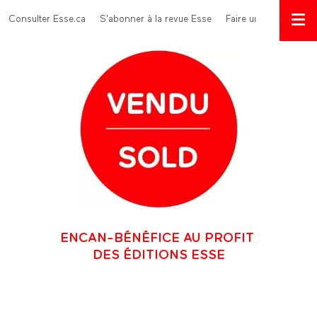
Aller au contenu principal
Menu Top
Consulter Esse.ca
S'abonner à la revue Esse
Faire un don
ENCAN-BÉNÉFICE AU PROFIT
DES ÉDITIONS ESSE