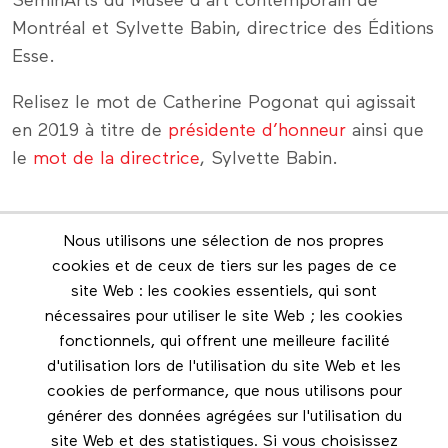
SéminArts du Musée d'art contemporain de
Montréal et Sylvette Babin, directrice des Éditions
Esse.
Relisez le mot de Catherine Pogonat qui agissait
en 2019 à titre de
présidente d’honneur
ainsi que
le
mot de la directrice
, Sylvette Babin.
Nous utilisons une sélection de nos propres
Infolettre
cookies et de ceux de tiers sur les pages de ce
Restez en contact grâce à l'infolettre
site Web : les cookies essentiels, qui sont
nécessaires pour utiliser le site Web ; les cookies
Footer menu
fonctionnels, qui offrent une meilleure facilité
Les éditions Esse
d'utilisation lors de l'utilisation du site Web et les
cookies de performance, que nous utilisons pour
Instagram
générer des données agrégées sur l'utilisation du
LinkedIn
site Web et des statistiques. Si vous choisissez