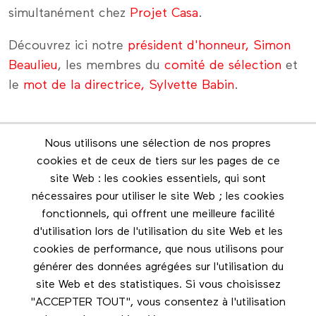
simultanément chez
Projet Casa
.
Découvrez ici notre
président d'honneur, Simon
Beaulieu
, les membres du
comité de sélection
et
le
mot de la directrice, Sylvette Babin
.
Nous utilisons une sélection de nos propres
Infolettre
cookies et de ceux de tiers sur les pages de ce
Restez en contact grâce à l'infolettre
site Web : les cookies essentiels, qui sont
nécessaires pour utiliser le site Web ; les cookies
Footer menu
fonctionnels, qui offrent une meilleure facilité
Les éditions Esse
d'utilisation lors de l'utilisation du site Web et les
cookies de performance, que nous utilisons pour
Instagram
générer des données agrégées sur l'utilisation du
LinkedIn
site Web et des statistiques. Si vous choisissez
Facebook
"ACCEPTER TOUT", vous consentez à l'utilisation