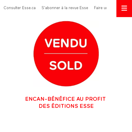
Aller au contenu principal
Menu Top
Consulter Esse.ca
S'abonner à la revue Esse
Faire un don
ENCAN-BÉNÉFICE AU PROFIT
DES ÉDITIONS ESSE