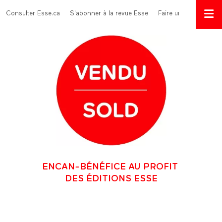
Aller au contenu principal
Menu Top
Consulter Esse.ca
S'abonner à la revue Esse
Faire un don
ENCAN-BÉNÉFICE AU PROFIT
DES ÉDITIONS ESSE