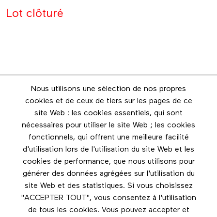
Lot clôturé
Nous utilisons une sélection de nos propres
Infolettre
cookies et de ceux de tiers sur les pages de ce
Restez en contact grâce à l'infolettre
site Web : les cookies essentiels, qui sont
nécessaires pour utiliser le site Web ; les cookies
Footer menu
fonctionnels, qui offrent une meilleure facilité
Les éditions Esse
d'utilisation lors de l'utilisation du site Web et les
cookies de performance, que nous utilisons pour
Instagram
générer des données agrégées sur l'utilisation du
LinkedIn
site Web et des statistiques. Si vous choisissez
Facebook
"ACCEPTER TOUT", vous consentez à l'utilisation
de tous les cookies. Vous pouvez accepter et
Nous contacter