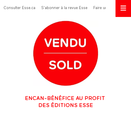
Aller au contenu principal
Menu Top
Consulter Esse.ca
S'abonner à la revue Esse
Faire un don
ENCAN-BÉNÉFICE AU PROFIT
DES ÉDITIONS ESSE