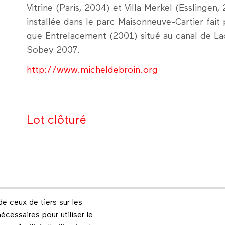
Vitrine (Paris, 2004) et Villa Merkel (Esslinge
installée dans le parc Maisonneuve-Cartier fait 
que Entrelacement (2001) situé au canal de Lac
Sobey 2007.
http://www.micheldebroin.org
Lot clôturé
e ceux de tiers sur les
Footer menu
écessaires pour utiliser le
Les éditions Esse
Instagram