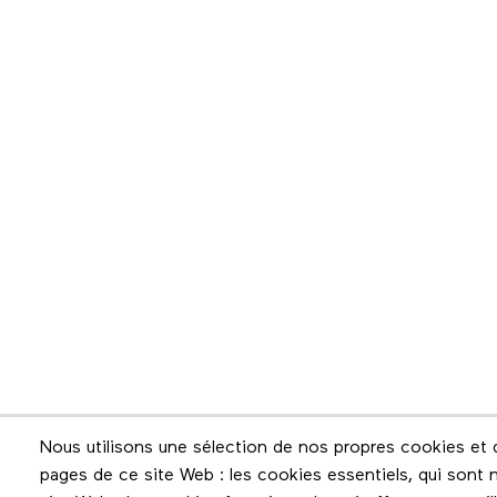
Infolettre
Nous utilisons une sélection de nos propres cookies et d
pages de ce site Web : les cookies essentiels, qui sont n
Restez en contact grâce à l'infolettre