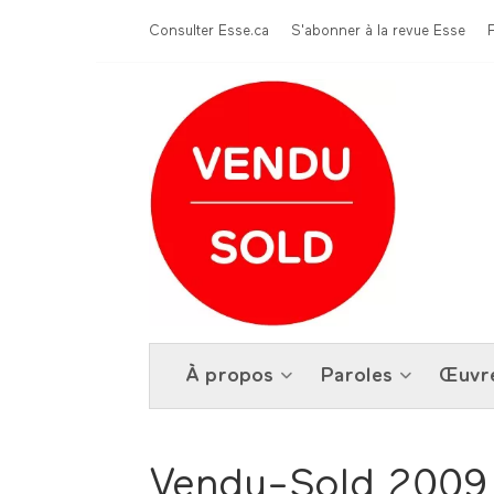
Aller au contenu principal
Menu Top
Consulter Esse.ca
S'abonner à la revue Esse
À propos
Paroles
Œuvr
Vendu-Sold 2009