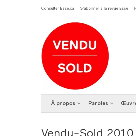
Aller au contenu principal
Menu Top
Consulter Esse.ca
S'abonner à la revue Esse
À propos
Paroles
Œuvr
Vendu-Sold 2010