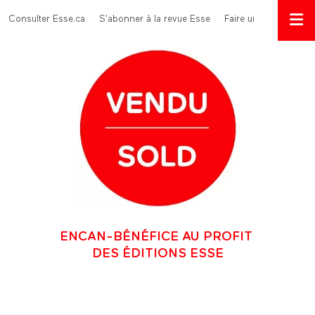
Aller au contenu principal
Menu Top
Consulter Esse.ca
S'abonner à la revue Esse
Faire un don
ENCAN-BÉNÉFICE AU PROFIT
DES ÉDITIONS ESSE