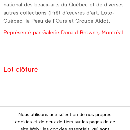
national des beaux-arts du Québec et de diverses
autres collections (Prêt d’œuvres d’art, Loto-
Québec, la Peau de l’Ours et Groupe Aldo).
Représenté par Galerie Donald Browne, Montréal
Lot clôturé
Nous utilisons une sélection de nos propres
Infolettre
cookies et de ceux de tiers sur les pages de ce
Restez en contact grâce à l'infolettre
site Web : les cookies essentiels, qui sont