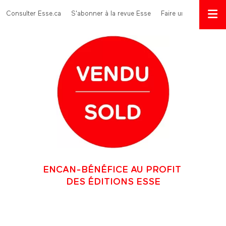
Aller au contenu principal
Menu Top
Consulter Esse.ca
S'abonner à la revue Esse
Faire un don
ENCAN-BÉNÉFICE AU PROFIT
DES ÉDITIONS ESSE