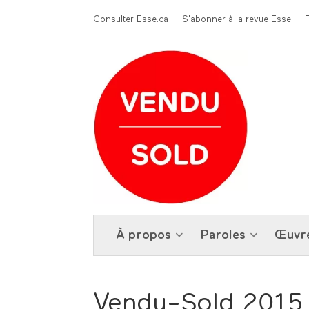
Aller au contenu principal
Menu Top
Consulter Esse.ca
S'abonner à la revue Esse
À propos
Paroles
Œuvr
Vendu-Sold 2015