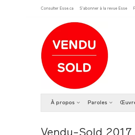
Aller au contenu principal
Menu Top
Consulter Esse.ca
S'abonner à la revue Esse
À propos
Paroles
Œuvr
Vendu-Sold 2017