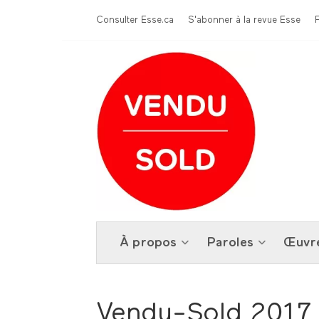
Aller au contenu principal
Menu Top
Consulter Esse.ca
S'abonner à la revue Esse
À propos
Paroles
Œuvr
Vendu-Sold 2017