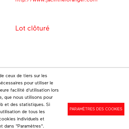
http://www.jacintheloranger.com
Lot clôturé
e ceux de tiers sur les
Footer menu
écessaires pour utiliser le
Les éditions Esse
Instagram
re facilité d'utilisation lors
e, que nous utilisons pour
b et des statistiques. Si
PARAMÈTRES DES COOKIES
ilisation de tous les
ookies individuels et
nt dans "Paramètres".