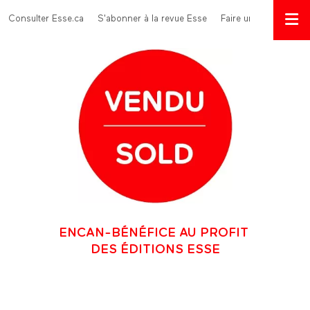
Aller au contenu principal
Menu Top
Consulter Esse.ca
S'abonner à la revue Esse
Faire un don
ENCAN-BÉNÉFICE AU PROFIT
DES ÉDITIONS ESSE