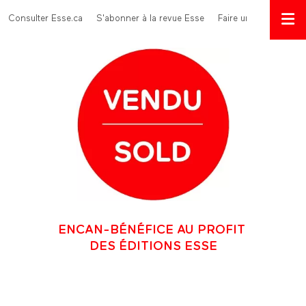
Aller au contenu principal
Menu Top
Consulter Esse.ca
S'abonner à la revue Esse
Faire un don
ENCAN-BÉNÉFICE AU PROFIT
DES ÉDITIONS ESSE