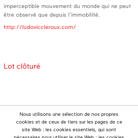
imperceptible mouvement du monde qui ne peut
être observé que depuis l’immobilité.
http://ludoviccleroux.com/
Lot clôturé
Nous utilisons une sélection de nos propres
Infolettre
cookies et de ceux de tiers sur les pages de ce
Restez en contact grâce à l'infolettre
site Web : les cookies essentiels, qui sont
nécessaires pour utiliser le site Web ; les cookies