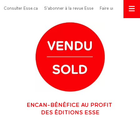
Aller au contenu principal
Menu Top
Consulter Esse.ca
S'abonner à la revue Esse
Faire un don
ENCAN-BÉNÉFICE AU PROFIT
DES ÉDITIONS ESSE