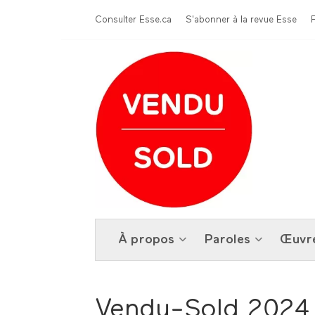
Aller au contenu principal
Menu Top
Consulter Esse.ca
S'abonner à la revue Esse
À propos
Paroles
Œuvr
Vendu-Sold 2024