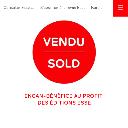
Aller au contenu principal
Menu Top
Consulter Esse.ca
S'abonner à la revue Esse
Faire un don
ENCAN-BÉNÉFICE AU PROFIT
DES ÉDITIONS ESSE