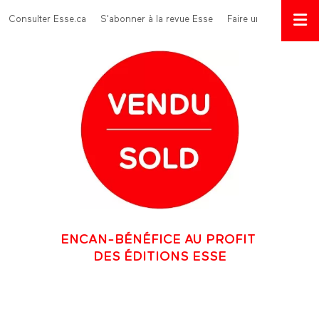
Aller au contenu principal
Menu Top
Consulter Esse.ca
S'abonner à la revue Esse
Faire un don
ENCAN-BÉNÉFICE AU PROFIT
DES ÉDITIONS ESSE