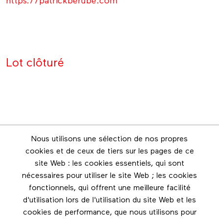
https://patrickberube.com
Lot clôturé
Nous utilisons une sélection de nos propres
Infolettre
cookies et de ceux de tiers sur les pages de ce
Restez en contact grâce à l'infolettre
site Web : les cookies essentiels, qui sont
nécessaires pour utiliser le site Web ; les cookies
Footer menu
fonctionnels, qui offrent une meilleure facilité
Les éditions Esse
d'utilisation lors de l'utilisation du site Web et les
cookies de performance, que nous utilisons pour
Instagram