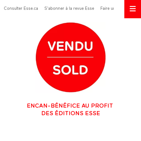
Aller au contenu principal
Menu Top
Consulter Esse.ca
S'abonner à la revue Esse
Faire un don
ENCAN-BÉNÉFICE AU PROFIT
DES ÉDITIONS ESSE