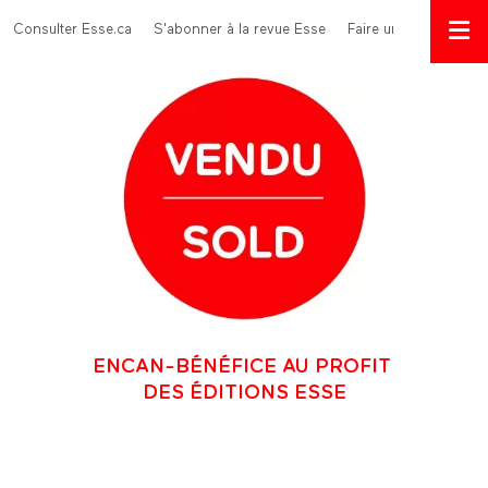
Aller au contenu principal
Menu Top
Consulter Esse.ca
S'abonner à la revue Esse
Faire un don
ENCAN-BÉNÉFICE AU PROFIT
DES ÉDITIONS ESSE