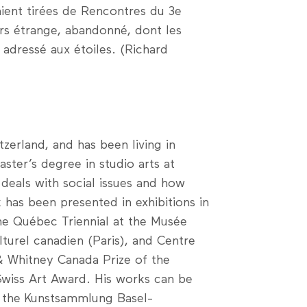
ient tirées de Rencontres du 3e
irs étrange, abandonné, dont les
 adressé aux étoiles. (Richard
erland, and has been living in
ter’s degree in studio arts at
 deals with social issues and how
k has been presented in exhibitions in
he Québec Triennial at the Musée
turel canadien (Paris), and Centre
 & Whitney Canada Prize of the
Swiss Art Award. His works can be
of the Kunstsammlung Basel-