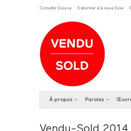
Aller au contenu principal
Menu Top
Consulter Esse.ca
S'abonner à la revue Esse
À propos
Paroles
Œuvr
Vendu-Sold 2014