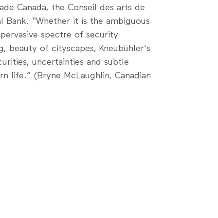
rade Canada, the Conseil des arts de
l Bank. “Whether it is the ambiguous
-pervasive spectre of security
ng, beauty of cityscapes, Kneubühler's
curities, uncertainties and subtle
n life.” (Bryne McLaughlin, Canadian