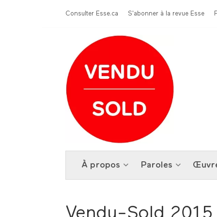
Aller au contenu principal
Menu Top
Consulter Esse.ca
S'abonner à la revue Esse
À propos
Paroles
Œuvr
Vendu-Sold 2015