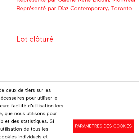
Représenté par Galerie René Blouin, Montréal
Représenté par Diaz Contemporary, Toronto
Lot clôturé
e ceux de tiers sur les
Footer menu
écessaires pour utiliser le
Les éditions Esse
Instagram
re facilité d'utilisation lors
e, que nous utilisons pour
b et des statistiques. Si
PARAMÈTRES DES COOKIES
ilisation de tous les
ookies individuels et