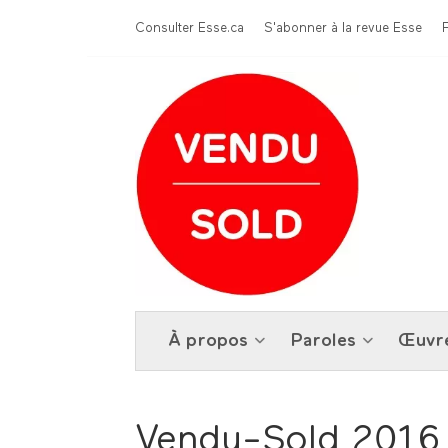
Aller au contenu principal
Menu Top
Consulter Esse.ca
S'abonner à la revue Esse
À propos
Paroles
Œuvr
Vendu-Sold 2016