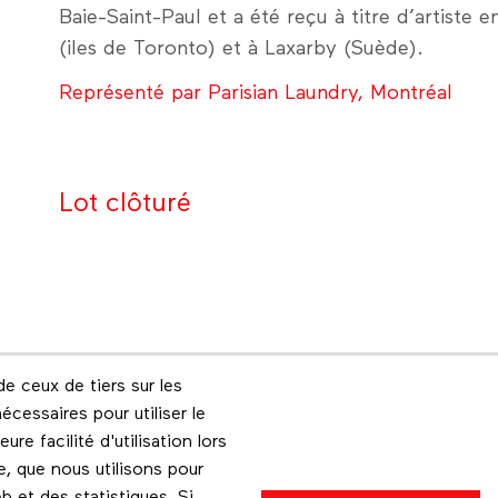
Baie-Saint-Paul et a été reçu à titre d’artiste 
(iles de Toronto) et à Laxarby (Suède).
Représenté par Parisian Laundry, Montréal
Lot clôturé
e ceux de tiers sur les
Footer menu
écessaires pour utiliser le
Les éditions Esse
Instagram
re facilité d'utilisation lors
e, que nous utilisons pour