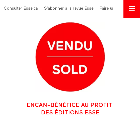
Aller au contenu principal
Menu Top
Consulter Esse.ca
S'abonner à la revue Esse
Faire un don
ENCAN-BÉNÉFICE AU PROFIT
DES ÉDITIONS ESSE