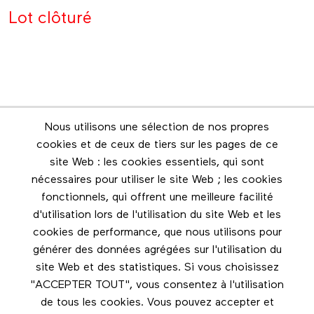
Lot clôturé
Nous utilisons une sélection de nos propres
Infolettre
cookies et de ceux de tiers sur les pages de ce
Restez en contact grâce à l'infolettre
site Web : les cookies essentiels, qui sont
nécessaires pour utiliser le site Web ; les cookies
Footer menu
fonctionnels, qui offrent une meilleure facilité
Les éditions Esse
d'utilisation lors de l'utilisation du site Web et les
cookies de performance, que nous utilisons pour
Instagram
générer des données agrégées sur l'utilisation du
LinkedIn
site Web et des statistiques. Si vous choisissez
Facebook
"ACCEPTER TOUT", vous consentez à l'utilisation
de tous les cookies. Vous pouvez accepter et
Nous contacter