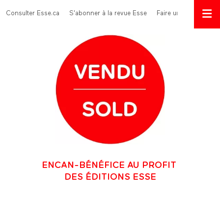
Aller au contenu principal
Menu Top
Consulter Esse.ca
S'abonner à la revue Esse
Faire un don
ENCAN-BÉNÉFICE AU PROFIT
DES ÉDITIONS ESSE