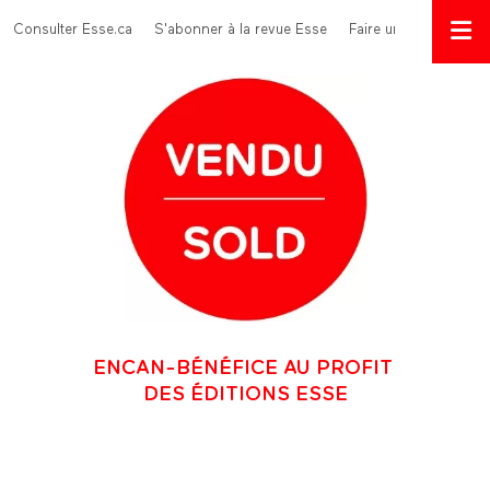
Aller au contenu principal
Menu Top
Consulter Esse.ca
S'abonner à la revue Esse
Faire un don
ENCAN-BÉNÉFICE AU PROFIT
DES ÉDITIONS ESSE