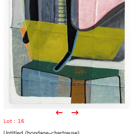
Lot
16
Untitled (bondage-chartreuse)