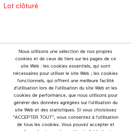
Lot clôturé
Nous utilisons une sélection de nos propres
Infolettre
cookies et de ceux de tiers sur les pages de ce
Restez en contact grâce à l'infolettre
site Web : les cookies essentiels, qui sont
nécessaires pour utiliser le site Web ; les cookies
Footer menu
fonctionnels, qui offrent une meilleure facilité
Les éditions Esse
d'utilisation lors de l'utilisation du site Web et les
cookies de performance, que nous utilisons pour
Instagram
générer des données agrégées sur l'utilisation du
LinkedIn
site Web et des statistiques. Si vous choisissez
Facebook
"ACCEPTER TOUT", vous consentez à l'utilisation
de tous les cookies. Vous pouvez accepter et
Nous contacter