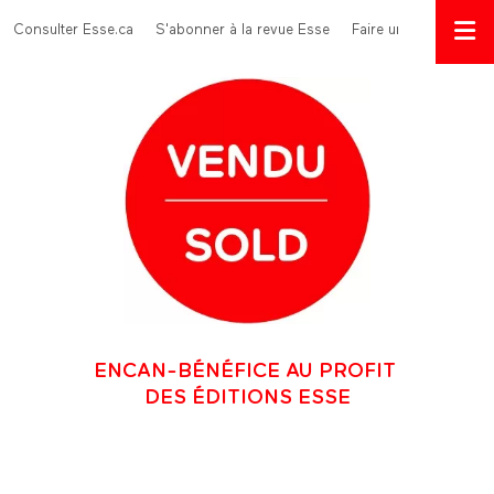
Aller au contenu principal
Menu Top
Consulter Esse.ca
S'abonner à la revue Esse
Faire un don
ENCAN-BÉNÉFICE AU PROFIT
DES ÉDITIONS ESSE