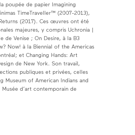
la poupée de papier Imagining
hinimas TimeTraveller™ (2007-2013),
Returns (2017). Ces œuvres ont été
ionales majeures, y compris Uchronia |
le de Venise ; On Desire, à la B3
w? Now! à la Biennial of the Americas
ontréal; et Changing Hands: Art
esign de New York. Son travail,
ections publiques et privées, celles
org Museum of American Indians and
u Musée d’art contemporain de