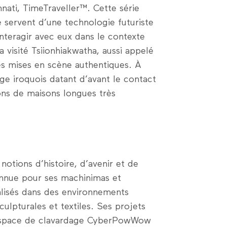
nati, TimeTraveller™. Cette série
servent d’une technologie futuriste
nteragir avec eux dans le contexte
a visité Tsiionhiakwatha, aussi appelé
des mises en scène authentiques. À
age iroquois datant d’avant le contact
ons de maisons longues très
otions d’histoire, d’avenir et de
nnue pour ses machinimas et
lisés dans des environnements
ulpturales et textiles. Ses projets
e/espace de clavardage CyberPowWow