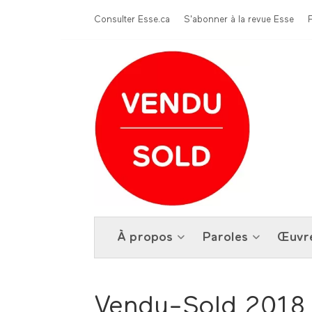
Aller au contenu principal
Menu Top
Consulter Esse.ca
S'abonner à la revue Esse
À propos
Paroles
Œuvr
Vendu-Sold 2018