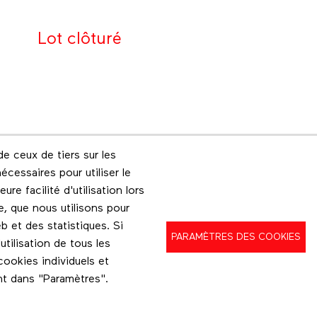
Lot clôturé
e ceux de tiers sur les
Footer menu
écessaires pour utiliser le
Les éditions Esse
Instagram
re facilité d'utilisation lors
e, que nous utilisons pour
b et des statistiques. Si
PARAMÈTRES DES COOKIES
ilisation de tous les
ookies individuels et
nt dans "Paramètres".
Politique de confidentialité
Conditions d'utilisation