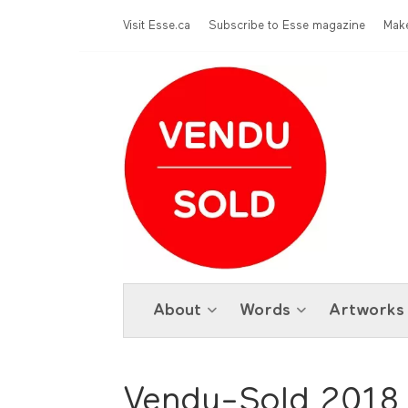
Skip to main content
Menu Top
Visit Esse.ca
Subscribe to Esse magazine
Make
About
Words
Artworks
Vendu-Sold 2018