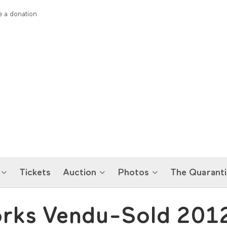
 a donation
Tickets
Auction
Photos
The Quaranti
works Vendu-Sold 201