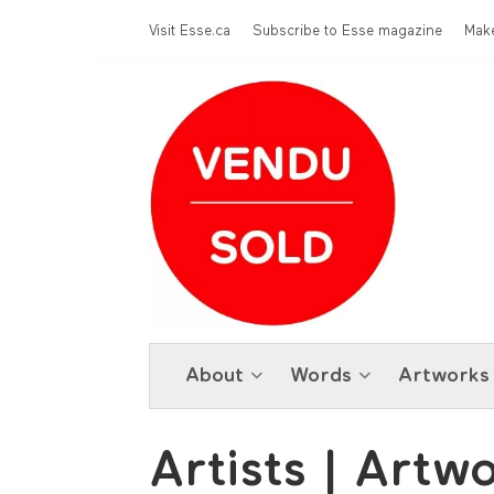
Skip to main content
Menu Top
Visit Esse.ca
Subscribe to Esse magazine
Make
About
Words
Artworks
Artists | Art