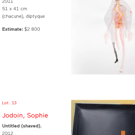
2011
51 x 41 cm
(chacune), diptyque
Estimate:
$2 800
Lot : 13
Jodoin, Sophie
Untitled (shaved)
,
2012