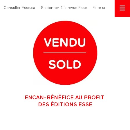
Aller au contenu principal
Menu Top
Consulter Esse.ca
S'abonner à la revue Esse
Faire un don
ENCAN-BÉNÉFICE AU PROFIT
DES ÉDITIONS ESSE