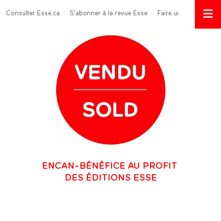
Aller au contenu principal
Menu Top
Consulter Esse.ca
S'abonner à la revue Esse
Faire un don
ENCAN-BÉNÉFICE AU PROFIT
DES ÉDITIONS ESSE