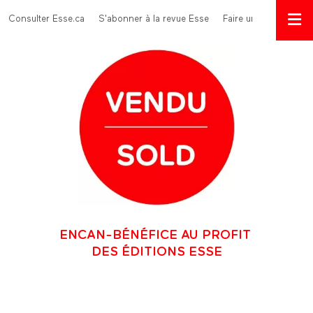
Aller au contenu principal
Menu Top
Consulter Esse.ca
S'abonner à la revue Esse
Faire un don
ENCAN-BÉNÉFICE AU PROFIT
DES ÉDITIONS ESSE