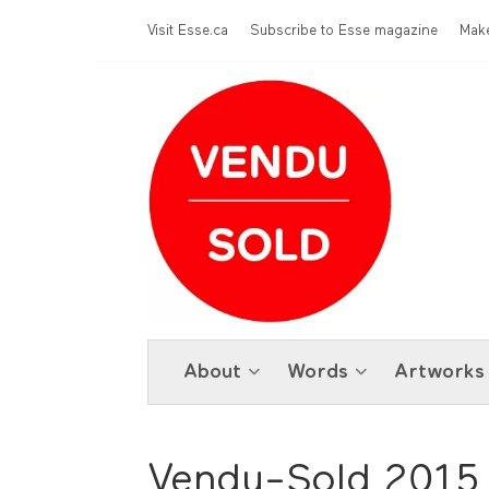
Skip to main content
Menu Top
Visit Esse.ca
Subscribe to Esse magazine
Make
About
Words
Artworks
Vendu-Sold 2015