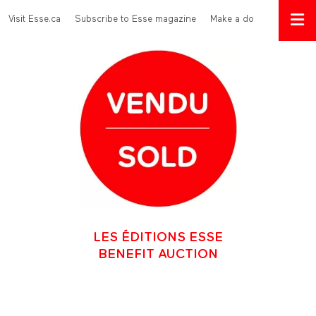
Skip to main content
Menu Top
Visit Esse.ca
Subscribe to Esse magazine
Make a donation
LES ÉDITIONS ESSE
BENEFIT AUCTION