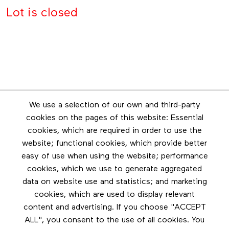
Lot is closed
Newsletter
We use a selection of our own and third-party
Stay in touch by subscribing to the newsletter
cookies on the pages of this website: Essential
cookies, which are required in order to use the
Footer menu
website; functional cookies, which provide better
Les éditions Esse
easy of use when using the website; performance
cookies, which we use to generate aggregated
Instagram
data on website use and statistics; and marketing
LinkedIn
cookies, which are used to display relevant
Contact us
content and advertising. If you choose "ACCEPT
ALL", you consent to the use of all cookies. You
Facebook