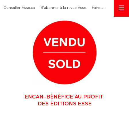
Aller au contenu principal
Menu Top
Consulter Esse.ca
S'abonner à la revue Esse
Faire un don
ENCAN-BÉNÉFICE AU PROFIT
DES ÉDITIONS ESSE