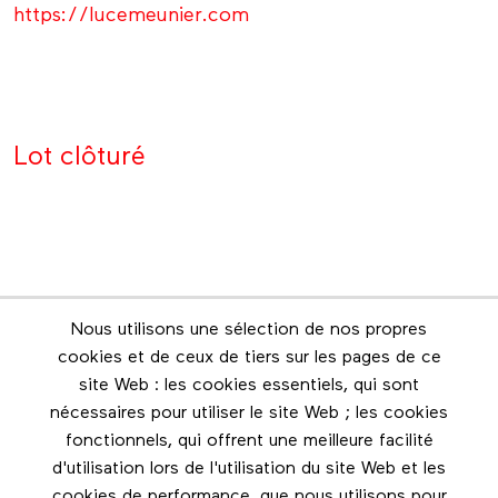
https://lucemeunier.com
Lot clôturé
Nous utilisons une sélection de nos propres
Infolettre
cookies et de ceux de tiers sur les pages de ce
Restez en contact grâce à l'infolettre
site Web : les cookies essentiels, qui sont
nécessaires pour utiliser le site Web ; les cookies
Footer menu
fonctionnels, qui offrent une meilleure facilité
Les éditions Esse
d'utilisation lors de l'utilisation du site Web et les
cookies de performance, que nous utilisons pour