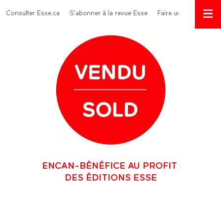
Aller au contenu principal
Menu Top
Consulter Esse.ca
S'abonner à la revue Esse
Faire un don
ENCAN-BÉNÉFICE AU PROFIT
DES ÉDITIONS ESSE