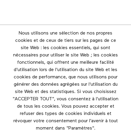
Nous utilisons une sélection de nos propres
Infolettre
cookies et de ceux de tiers sur les pages de ce
Restez en contact grâce à l'infolettre
site Web : les cookies essentiels, qui sont
nécessaires pour utiliser le site Web ; les cookies
Footer menu
fonctionnels, qui offrent une meilleure facilité
Les éditions Esse
d'utilisation lors de l'utilisation du site Web et les
cookies de performance, que nous utilisons pour
Instagram
générer des données agrégées sur l'utilisation du
LinkedIn
site Web et des statistiques. Si vous choisissez
Facebook
"ACCEPTER TOUT", vous consentez à l'utilisation
de tous les cookies. Vous pouvez accepter et
Nous contacter
refuser des types de cookies individuels et
révoquer votre consentement pour l'avenir à tout
moment dans "Paramètres".