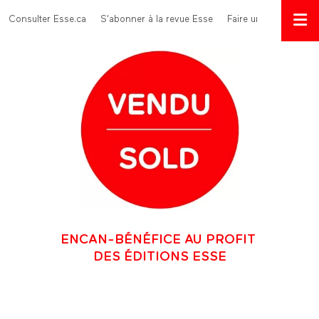
Aller au contenu principal
Menu Top
Consulter Esse.ca
S'abonner à la revue Esse
Faire un don
ENCAN-BÉNÉFICE AU PROFIT
DES ÉDITIONS ESSE