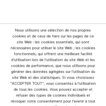
Nous utilisons une sélection de nos propres
Infolettre
cookies et de ceux de tiers sur les pages de ce
Restez en contact grâce à l'infolettre
site Web : les cookies essentiels, qui sont
nécessaires pour utiliser le site Web ; les cookies
Footer menu
fonctionnels, qui offrent une meilleure facilité
Les éditions Esse
d'utilisation lors de l'utilisation du site Web et les
cookies de performance, que nous utilisons pour
Instagram
générer des données agrégées sur l'utilisation du
LinkedIn
site Web et des statistiques. Si vous choisissez
Facebook
"ACCEPTER TOUT", vous consentez à l'utilisation
de tous les cookies. Vous pouvez accepter et
Nous contacter
refuser des types de cookies individuels et
révoquer votre consentement pour l'avenir à tout