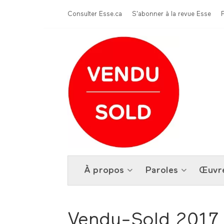
Aller au contenu principal
Menu Top
Consulter Esse.ca
S'abonner à la revue Esse
À propos
Paroles
Œuvr
Vendu-Sold 2017