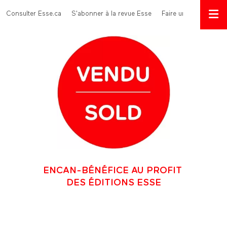
Aller au contenu principal
Menu Top
Consulter Esse.ca
S'abonner à la revue Esse
Faire un don
ENCAN-BÉNÉFICE AU PROFIT
DES ÉDITIONS ESSE