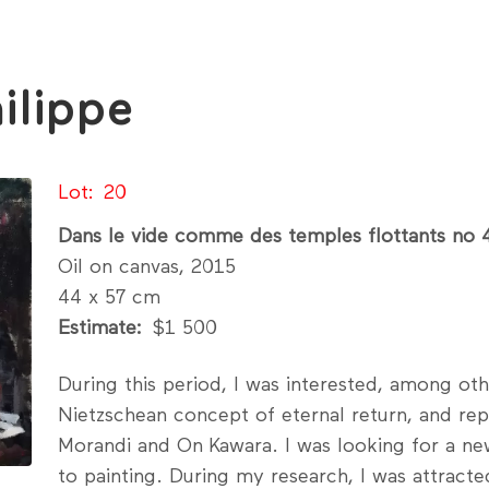
ilippe
Lot
20
Dans le vide comme des temples flottants no 
Oil on canvas, 2015
44 x 57 cm
Estimate
$1 500
During this period, I was interested, among othe
Nietzschean concept of eternal return, and rep
Morandi and On Kawara. I was looking for a n
to painting. During my research, I was attract