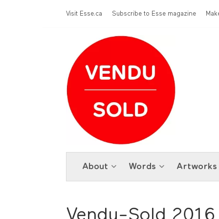
Skip to main content
Menu Top
Visit Esse.ca
Subscribe to Esse magazine
Make
About
Words
Artworks
Vendu-Sold 2016