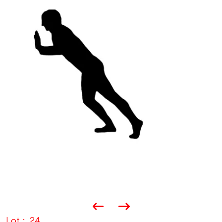
Lot
24