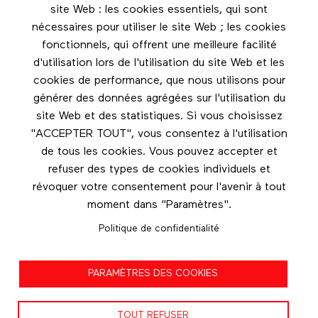
Restez en contact grâce à l'infolettre
site Web : les cookies essentiels, qui sont
nécessaires pour utiliser le site Web ; les cookies
Footer menu
fonctionnels, qui offrent une meilleure facilité
Les éditions Esse
d'utilisation lors de l'utilisation du site Web et les
cookies de performance, que nous utilisons pour
Instagram
générer des données agrégées sur l'utilisation du
LinkedIn
site Web et des statistiques. Si vous choisissez
Facebook
"ACCEPTER TOUT", vous consentez à l'utilisation
de tous les cookies. Vous pouvez accepter et
Nous contacter
refuser des types de cookies individuels et
révoquer votre consentement pour l'avenir à tout
moment dans "Paramètres".
Politique de confidentialité
Politique de confidentialité
PARAMÈTRES DES COOKIES
Conditions d'utilisation
TOUT REFUSER