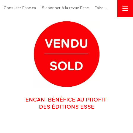
Aller au contenu principal
Menu Top
Consulter Esse.ca
S'abonner à la revue Esse
Faire un don
ENCAN-BÉNÉFICE AU PROFIT
DES ÉDITIONS ESSE