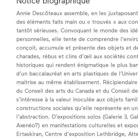
Notice biographique
Annie Descôteaux assemble, en les juxtaposant 
des éléments faits main ou « trouvés » aux co
tantôt sérieuses. Convoquant le monde des idée
personnelles, elle tente de comprendre l’enviro
conçoit, accumule et présente des objets et d
charades, rébus et clins d’œil aux sociétés co
historiques qui rendent énigmatique le plus bana
d’un baccalauréat en arts plastiques de l’Unive
maitrise au même établissement. Récipiendaire
du Conseil des arts du Canada et du Conseil des
s’intéresse à la valeur inoculée aux objets famil
constructions sociales qu’elle représente en un
l’abstraction. D’expositions solos (Galerie 3, Ga
Axenéo7) en manifestations culturelles et expos
Ertaskiran, Centre d’exposition Lethbridge, At