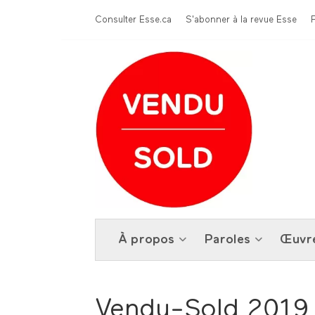
Aller au contenu principal
Menu Top
Consulter Esse.ca
S'abonner à la revue Esse
À propos
Paroles
Œuvr
Vendu-Sold 2019