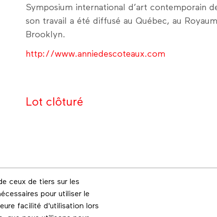
Symposium international d’art contemporain de 
son travail a été diffusé au Québec, au Royaume
Brooklyn.
http://www.anniedescoteaux.com
Lot clôturé
e ceux de tiers sur les
Footer menu
écessaires pour utiliser le
Les éditions Esse
Instagram
re facilité d'utilisation lors