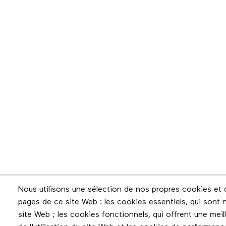
Infolettre
Nous utilisons une sélection de nos propres cookies et d
pages de ce site Web : les cookies essentiels, qui sont n
Restez en contact grâce à l'infolettre
site Web ; les cookies fonctionnels, qui offrent une meilleu